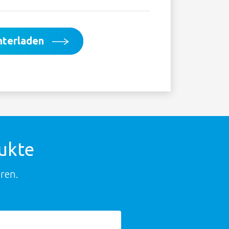
nterladen
dukte
ren.