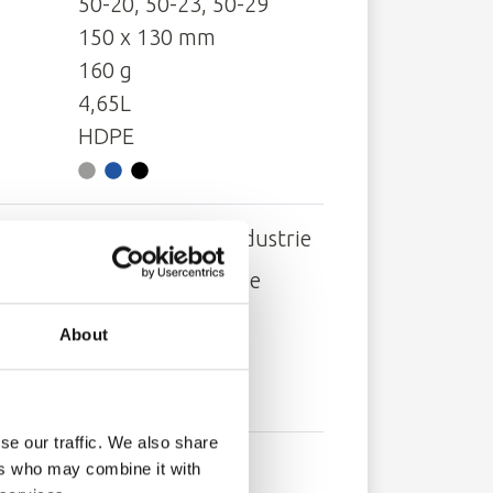
50-20, 50-23, 50-29
150 x 130 mm
160 g
4,65L
HDPE
Chemische Industrie
Agrochemische
Industrie
About
Schmierstoff­
industrie
se our traffic. We also share
ers who may combine it with