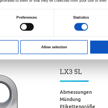
 provided to them or that they’ve collected from your use of their
Preferences
Statistics
Produktblatt heru
Allow selection
LX3 5L
Abmessungen
Mündung
Etikettengröße