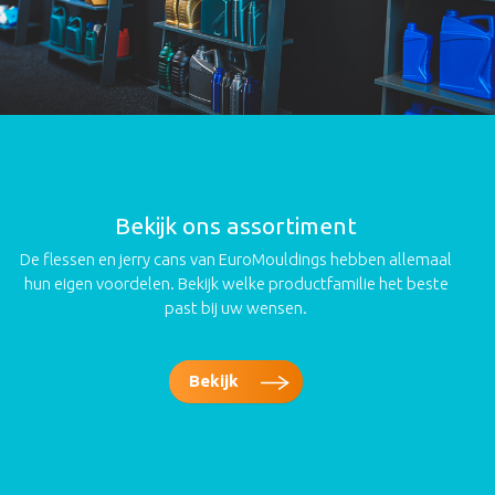
Bekijk ons assortiment
EuroMouldings
De flessen en jerry cans van EuroMouldings hebben allemaal
Ambachtsweg 3, 7442 CS Nijverdal
hun eigen voordelen. Bekijk welke productfamilie het beste
00 31 548 61 10 07
•
info@euromouldings.com
past bij uw wensen.
Bekijk