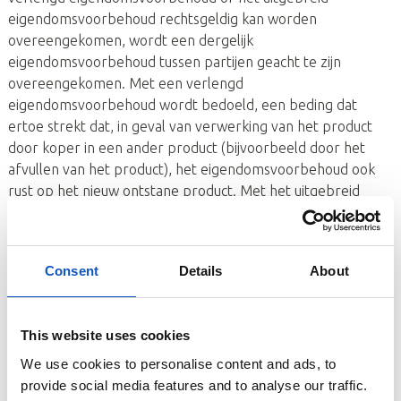
eigendomsvoorbehoud rechtsgeldig kan worden
overeengekomen, wordt een dergelijk
eigendomsvoorbehoud tussen partijen geacht te zijn
overeengekomen. Met een verlengd
eigendomsvoorbehoud wordt bedoeld, een beding dat
ertoe strekt dat, in geval van verwerking van het product
door koper in een ander product (bijvoorbeeld door het
afvullen van het product), het eigendomsvoorbehoud ook
rust op het nieuw ontstane product. Met het uitgebreid
eigendomsvoorbehoud wordt bedoeld, een beding dat
ertoe strekt dat het eigendomsvoorbehoud op het
geleverde product niet alleen rust op het niet betaalde
Consent
Details
About
product, maar op alle geleverde producten totdat alle
opeisbare facturen voor alle geleverde producten zijn
voldaan.
This website uses cookies
We use cookies to personalise content and ads, to
8. ONDERZOEKSPLICHT KOPER
provide social media features and to analyse our traffic.