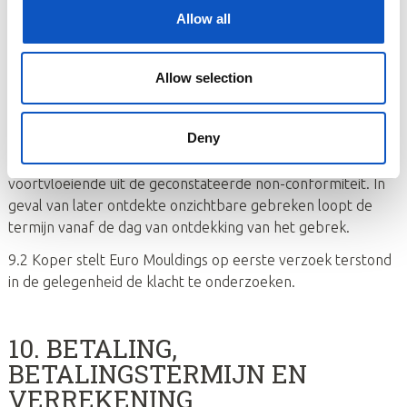
BEOORDELING VAN DE KLACHT
Allow all
9.1 Indien het onderzoek als bedoeld in het vorige artikel
een geval van non-conformiteit aan het licht brengt, dient
Allow selection
koper daarvan aan Euro Mouldings binnen drie werkdagen,
te rekenen vanaf de dag volgend op de dag waarop het
Deny
onderzoek heeft plaatsgevonden, schriftelijk mededeling te
doen, op straffe van verlies van al haar rechten
voortvloeiende uit de geconstateerde non-conformiteit. In
geval van later ontdekte onzichtbare gebreken loopt de
termijn vanaf de dag van ontdekking van het gebrek.
9.2 Koper stelt Euro Mouldings op eerste verzoek terstond
in de gelegenheid de klacht te onderzoeken.
10. BETALING,
BETALINGSTERMIJN EN
VERREKENING